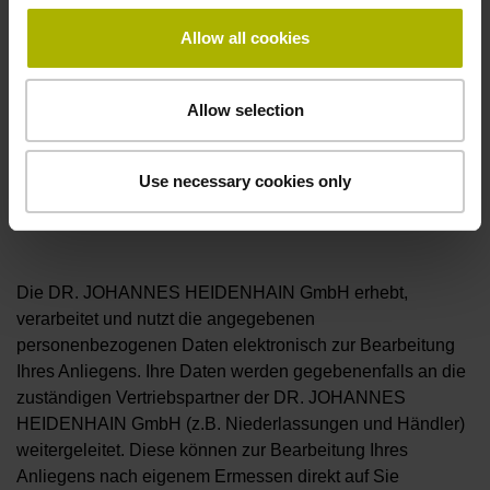
Allow all cookies
Allow selection
Use necessary cookies only
Ich bestätige, die Hinweise zum
Datenschutz
gelesen
und akzeptiert zu haben.*
Die DR. JOHANNES HEIDENHAIN GmbH erhebt,
verarbeitet und nutzt die angegebenen
personenbezogenen Daten elektronisch zur Bearbeitung
Ihres Anliegens. Ihre Daten werden gegebenenfalls an die
zuständigen Vertriebspartner der DR. JOHANNES
HEIDENHAIN GmbH (z.B. Niederlassungen und Händler)
weitergeleitet. Diese können zur Bearbeitung Ihres
Anliegens nach eigenem Ermessen direkt auf Sie