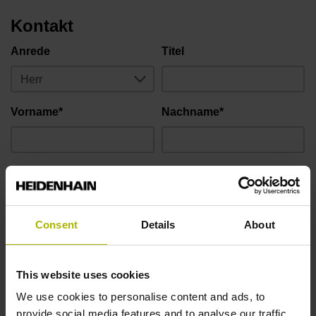
Kontakt
Anrede
Titel
Vorname*
Nachname*
Firma / Bildungseinrichtung*
Consent
Details
About
Straße & Hausnummer*
This website uses cookies
PLZ*
Ort*
We use cookies to personalise content and ads, to
provide social media features and to analyse our traffic.